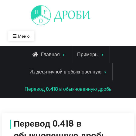
Skip
to
content
Меню
Главная
Примеры
Из десятичной в обыкновенную
Перевод 0.418 в обыкновенную дробь
Перевод 0.418 в
обыкновенную дробь