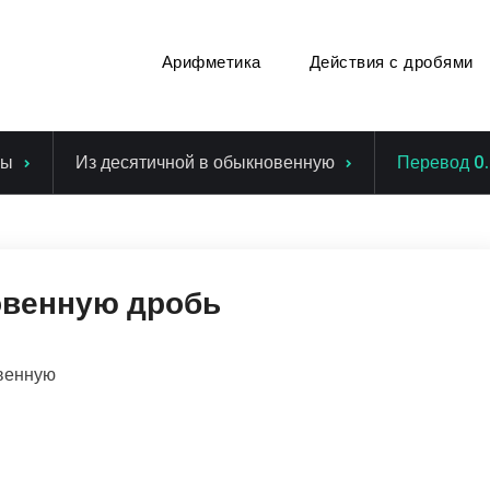
Арифметика
Действия с дробями
ры
Из десятичной в обыкновенную
Перевод 0
овенную дробь
венную