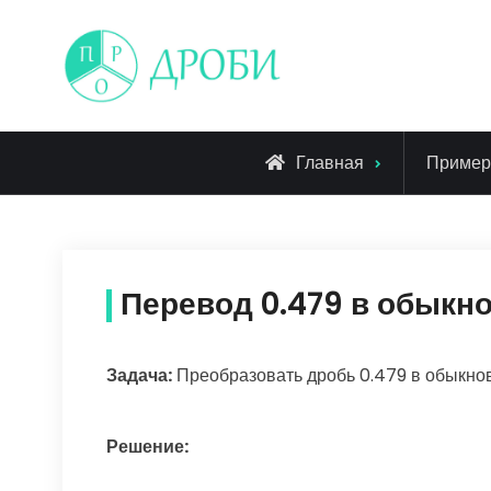
Skip
to
content
Главная
Приме
Перевод 0.479 в обыкн
Задача:
Преобразовать дробь 0.479 в обыкно
Решение: