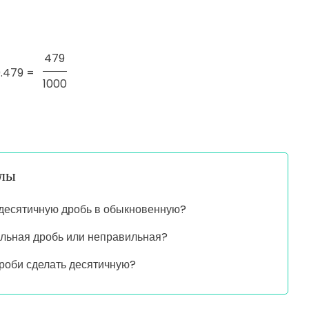
479
.479 =
1000
алы
 десятичную дробь в обыкновенную?
ильная дробь или неправильная?
дроби сделать десятичную?