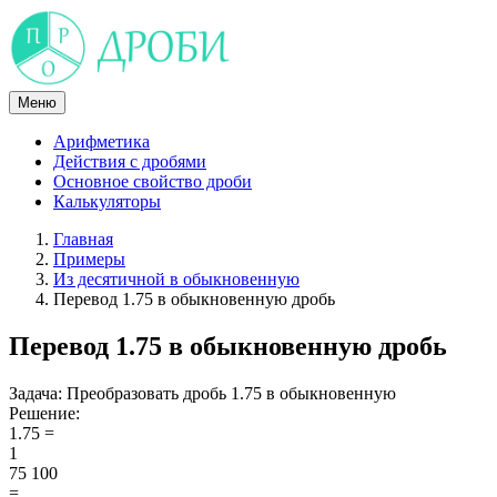
Skip
to
content
Меню
Арифметика
Действия с дробями
Основное свойство дроби
Калькуляторы
Главная
Примеры
Из десятичной в обыкновенную
Перевод 1.75 в обыкновенную дробь
Перевод 1.75 в обыкновенную дробь
Задача:
Преобразовать дробь 1.75 в обыкновенную
Решение:
1.75 =
1
75
100
=