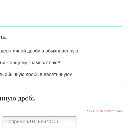
алы
десятичной дроби в обыкновенную
оби к общему знаменателю?
ть обычную дробь в десятичную?
енную дробь
* Все поля обязательны