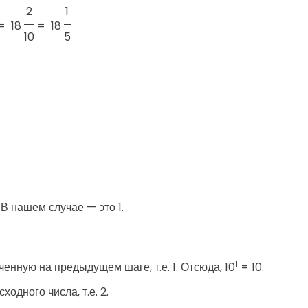
2
1
 =
18
=
18
10
5
В нашем случае — это 1.
1
ченную на предыдущем шаге, т.е. 1. Отсюда, 10
= 10.
одного числа, т.е. 2.