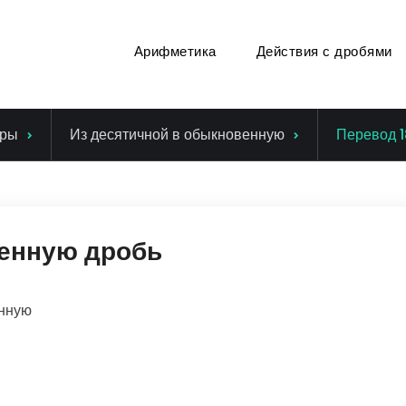
Арифметика
Действия с дробями
ры
Из десятичной в обыкновенную
Перевод 1
венную дробь
енную