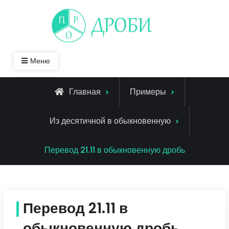
Skip
to
content
Меню
Главная
Примеры
Из десятичной в обыкновенную
Перевод 21.11 в обыкновенную дробь
Перевод 21.11 в
обыкновенную дробь