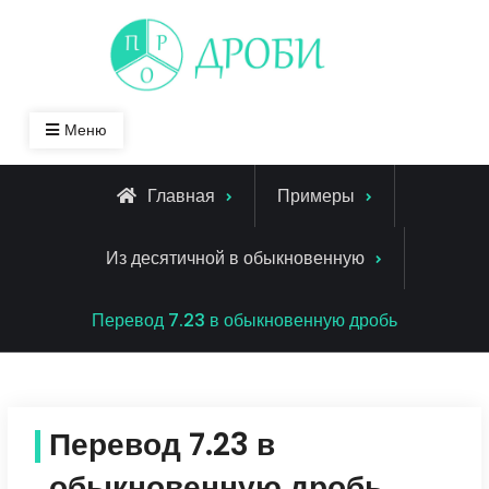
Skip
to
content
Меню
Главная
Примеры
Из десятичной в обыкновенную
Перевод 7.23 в обыкновенную дробь
Перевод 7.23 в
обыкновенную дробь