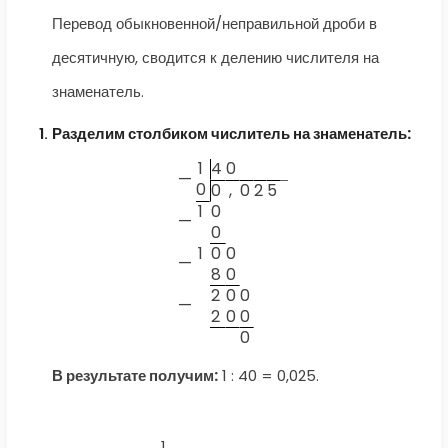
Перевод обыкновенной/неправильной дроби в
десятичную, сводится к делению числителя на
знаменатель.
Разделим столбиком числитель на знаменатель:
1
4
0
—
0
0
,
0
2
5
1
0
—
0
1
0
0
—
8
0
2
0
0
—
2
0
0
0
В результате получим:
1 : 40 = 0,025.
1