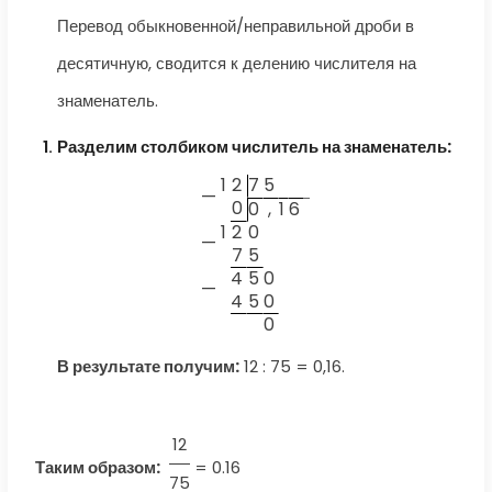
Перевод обыкновенной/неправильной дроби в
десятичную, сводится к делению числителя на
знаменатель.
Разделим столбиком числитель на знаменатель:
1
2
7
5
—
0
0
,
1
6
1
2
0
—
7
5
4
5
0
—
4
5
0
0
В результате получим:
12 : 75 = 0,16.
12
Таким образом:
=
0.16
75