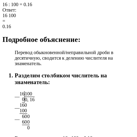
16 : 100 = 0.16
Ответ:
16
100
=
0.16
Подробное объяснение:
Перевод обыкновенной/неправильной дроби в
десятичную, сводится к делению числителя на
знаменатель.
Разделим столбиком числитель на
знаменатель:
1
6
1
0
0
—
0
0
,
1
6
1
6
0
—
1
0
0
6
0
0
—
6
0
0
0