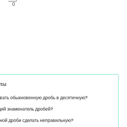
0
алы
вать обыкновенную дробь в десятичную?
щий знаменатель дробей?
ной дроби сделать неправильную?