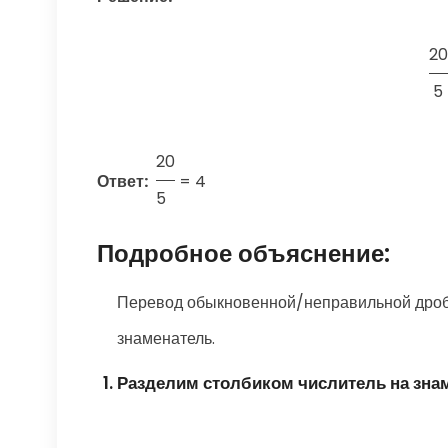
20
5
20
Ответ:
=
4
5
Подробное объяснение:
Перевод обыкновенной/неправильной дроби
знаменатель.
Разделим столбиком числитель на зна