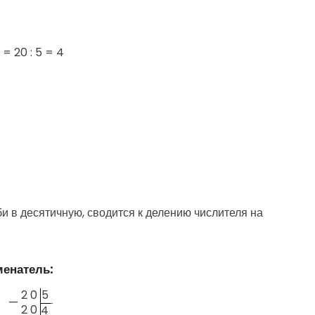
=
20 : 5 = 4
 в десятичную, сводится к делению числителя на
менатель:
2
0
5
—
2
0
4