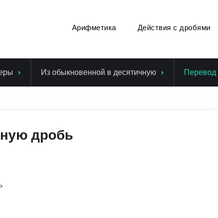
Арифметика
Действия с дробями
еры
Из обыкновенной в десятичную
Перевод 
чную дробь
ь