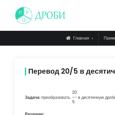
Skip
to
content
Главная
Прим
Перевод 20/5 в десяти
20
Задача:
преобразовать
в десятичную дроб
5
Решение: