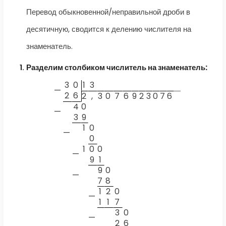
Перевод обыкновенной/неправильной дроби в
десятичную, сводится к делению числителя на
знаменатель.
Разделим столбиком числитель на знаменатель:
3
0
1
3
—
2
6
2
,
3
0
7
6
9
2
3
0
7
6
4
0
—
3
9
1
0
—
0
1
0
0
—
9
1
9
0
—
7
8
1
2
0
—
1
1
7
3
0
—
2
6