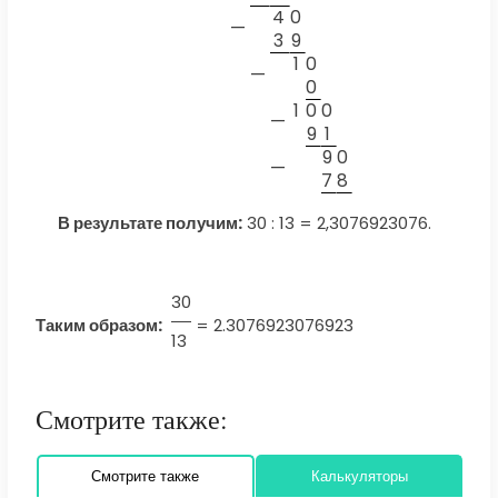
4
0
—
3
9
1
0
—
0
1
0
0
—
9
1
9
0
—
7
8
В результате получим:
30 : 13 = 2,3076923076.
30
Таким образом:
=
2.3076923076923
13
Смотрите также:
Смотрите также
Калькуляторы