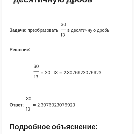
30
Задача:
преобразовать
в десятичную дробь
13
Решение:
30
=
30 : 13 = 2.3076923076923
13
30
Ответ:
=
2.3076923076923
13
Подробное объяснение: