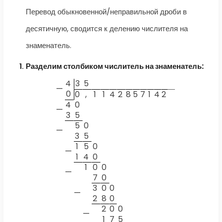
Перевод обыкновенной/неправильной дроби в
десятичную, сводится к делению числителя на
знаменатель.
Разделим столбиком числитель на знаменатель:
4
3
5
—
0
0
,
1
1
4
2
8
5
7
1
4
2
4
0
—
3
5
5
0
—
3
5
1
5
0
—
1
4
0
1
0
0
—
7
0
3
0
0
—
2
8
0
2
0
0
—
1
7
5