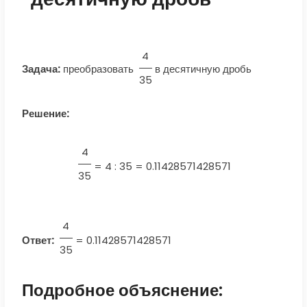
4
Задача:
преобразовать
в десятичную дробь
35
Решение:
4
=
4 : 35 = 0.11428571428571
35
4
Ответ:
=
0.11428571428571
35
Подробное объяснение: