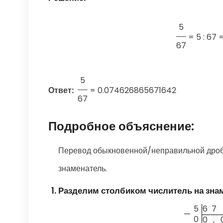
5
=
5 : 67
67
5
Ответ:
=
0.074626865671642
67
Подробное объяснение:
Перевод обыкновенной/неправильной дроби
знаменатель.
Разделим столбиком числитель на зна
5
6
7
—
0
0
,