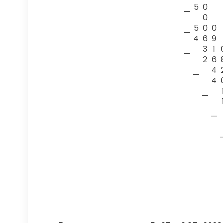
5
0
—
0
5
0
0
—
4
6
9
3
1
—
2
6
4
—
4
—
—