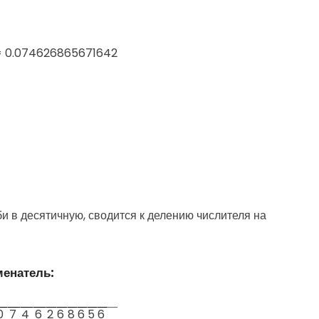
 = 0.074626865671642
 в десятичную, сводится к делению числителя на
менатель:
0
7
4
6
2
6
8
6
5
6