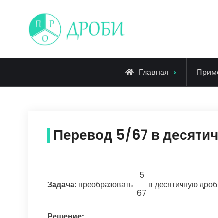
Skip
to
content
Главная
Прим
Перевод 5/67 в десяти
5
Задача:
преобразовать
в десятичную дроб
67
Решение: