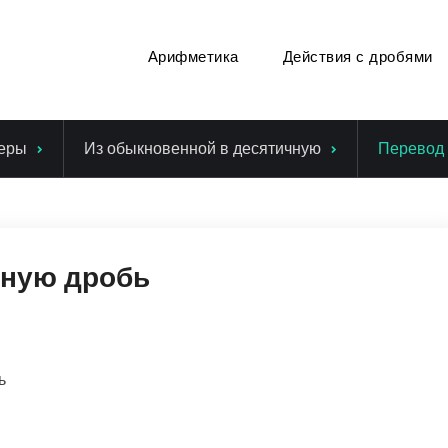
Арифметика
Действия с дробями
еры
Из обыкновенной в десятичную
Перевод 
чную дробь
ь