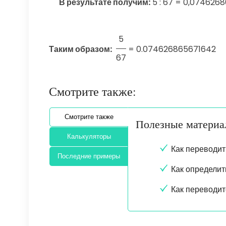
В результате получим:
5 : 67 = 0,0746268
5
Таким образом:
=
0.074626865671642
67
Смотрите также:
Смотрите также
Полезные матери
Калькуляторы
Как переводит
Последние примеры
Как определит
Как переводит