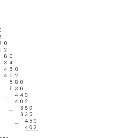
0
8
2
0
0
2
1
8
0
1
3
4
4
6
0
4
0
2
5
8
0
—
5
3
6
4
4
0
—
4
0
2
3
8
0
—
3
3
5
4
5
0
—
4
0
2