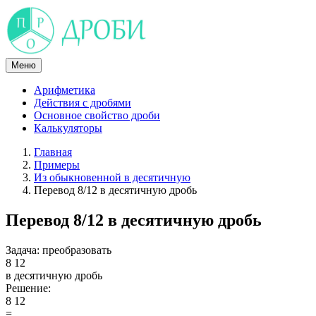
Skip
to
content
Меню
Арифметика
Действия с дробями
Основное свойство дроби
Калькуляторы
Главная
Примеры
Из обыкновенной в десятичную
Перевод 8/12 в десятичную дробь
Перевод 8/12 в десятичную дробь
Задача:
преобразовать
8
12
в десятичную дробь
Решение:
8
12
=