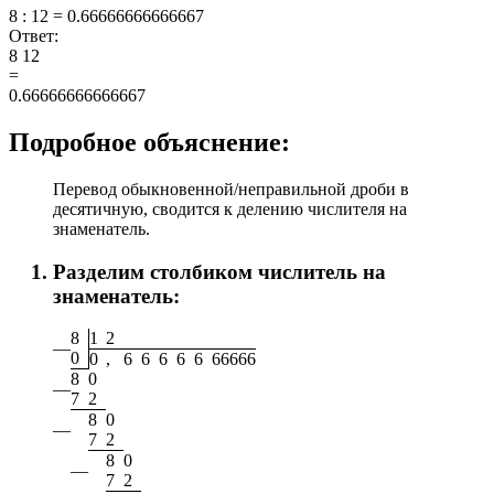
8 : 12 = 0.66666666666667
Ответ:
8
12
=
0.66666666666667
Подробное объяснение:
Перевод обыкновенной/неправильной дроби в
десятичную, сводится к делению числителя на
знаменатель.
Разделим столбиком числитель на
знаменатель:
8
1
2
—
0
0
,
6
6
6
6
6
6
6
6
6
6
8
0
—
7
2
8
0
—
7
2
8
0
—
7
2