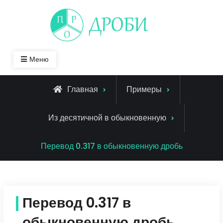
Skip
to
content
Меню
Главная
Примеры
Из десятичной в обыкновенную
Перевод 0.317 в обыкновенную дробь
Перевод 0.317 в
обыкновенную дробь