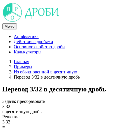
Skip
to
content
Меню
Арифметика
Действия с дробями
Основное свойство дроби
Калькуляторы
Главная
Примеры
Из обыкновенной в десятичную
Перевод 3/32 в десятичную дробь
Перевод 3/32 в десятичную дробь
Задача:
преобразовать
3
32
в десятичную дробь
Решение:
3
32
=