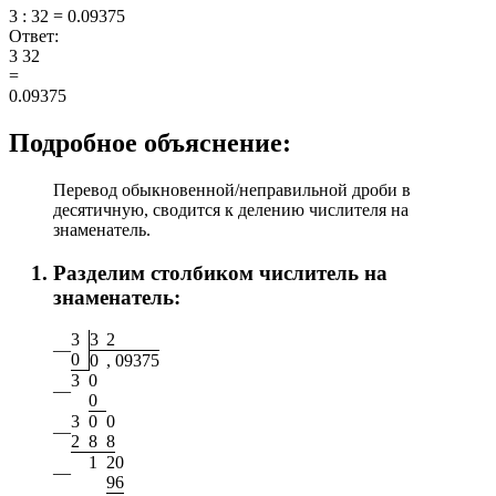
3 : 32 = 0.09375
Ответ:
3
32
=
0.09375
Подробное объяснение:
Перевод обыкновенной/неправильной дроби в
десятичную, сводится к делению числителя на
знаменатель.
Разделим столбиком числитель на
знаменатель:
3
3
2
—
0
0
,
0
9
3
7
5
3
0
—
0
3
0
0
—
2
8
8
1
2
0
—
9
6