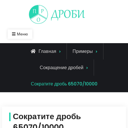
Skip
to
content
Меню
Главная
Примеры
Сокращение дробей
Сократите дробь 65070/10000
Сократите дробь
65070/10000