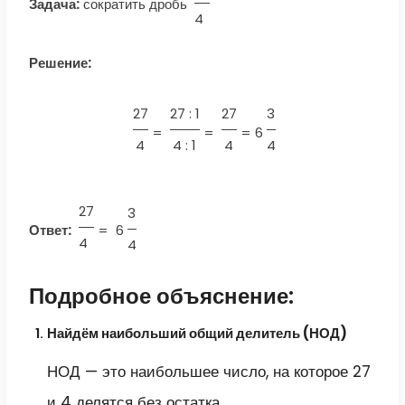
Задача:
сократить дробь
4
Решение:
27
27 : 1
27
3
=
=
=
6
4
4 : 1
4
4
27
3
Ответ:
=
6
4
4
Подробное объяснение:
Найдём наибольший общий делитель (НОД)
НОД — это наибольшее число, на которое 27
и 4 делятся без остатка.