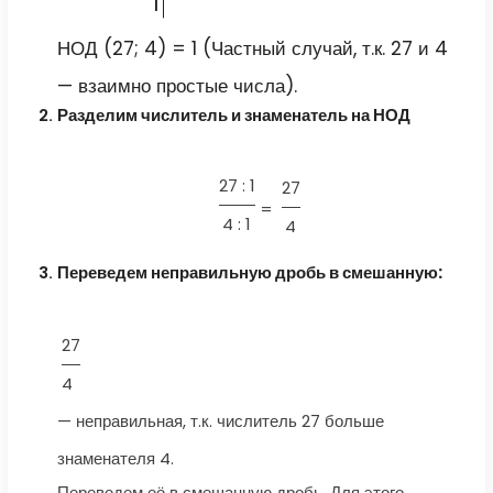
1
НОД (27; 4) = 1 (Частный случай, т.к. 27 и 4
— взаимно простые числа).
Разделим числитель и знаменатель на НОД
27 : 1
27
=
4 : 1
4
Переведем неправильную дробь в смешанную:
27
4
— неправильная, т.к. числитель 27 больше
знаменателя 4.
Переведем её в смешанную дробь. Для этого