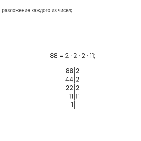
в разложение каждого из чисел;
88 = 2 · 2 · 2 · 11;
88
2
44
2
22
2
11
11
1