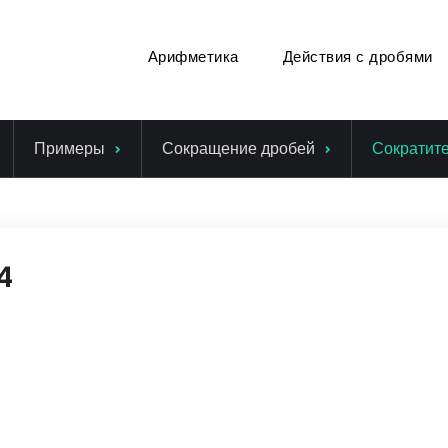
Арифметика
Действия с дробями
Примеры
Сокращение дробей
Сократит
4