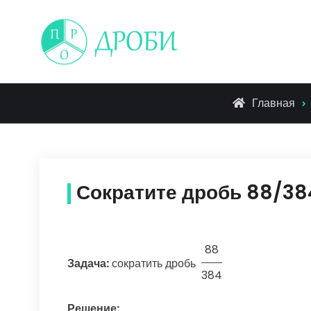
Skip
to
content
Главная
Сократите дробь 88/38
88
Задача:
сократить дробь
384
Решение: