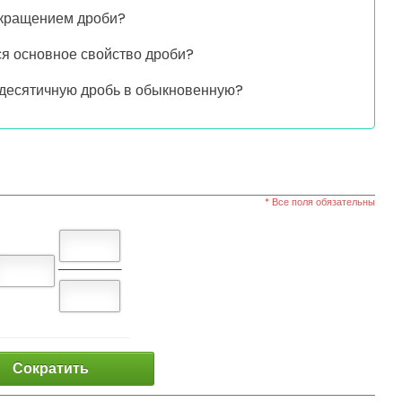
окращением дроби?
ся основное свойство дроби?
 десятичную дробь в обыкновенную?
* Все поля обязательны
Сократить