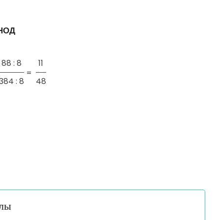
 НОД
88 : 8
11
=
384 : 8
48
алы