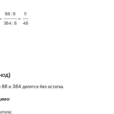
88 : 8
11
=
=
384 : 8
48
(НОД)
 88 и 384 делятся без остатка.
димо:
ители;