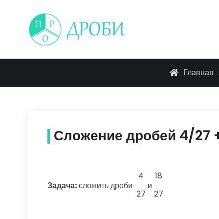
Skip
to
content
Главная
Сложение дробей 4/27 +
4
18
Задача:
сложить дроби
и
27
27
.