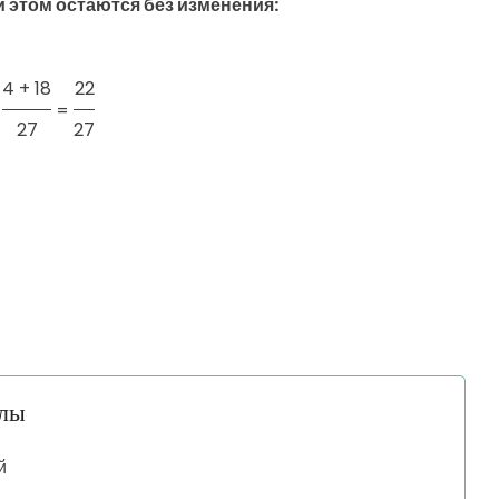
 этом остаются без изменения:
4 + 18
22
=
27
27
алы
й