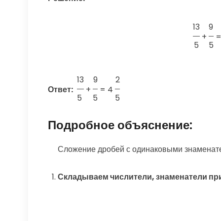
13
9
+
5
5
13
9
2
Ответ:
+
=
4
5
5
5
Подробное объяснение:
Сложение дробей с одинаковыми знаменател
Складываем числители, знаменатели при