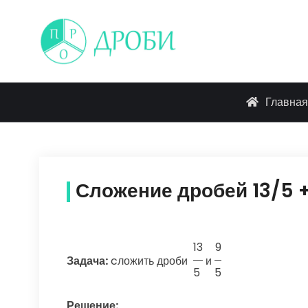
Skip
to
content
Главная
Сложение дробей 13/5 
13
9
Задача:
cложить дроби
и
5
5
Решение: