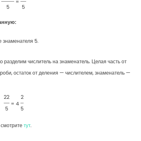
=
5
5
анную:
е знаменателя 5.
 разделим числитель на знаменатель. Целая часть от
роби, остаток от деления — числителем, знаменатель —
22
2
=
4
5
5
 смотрите
тут
.